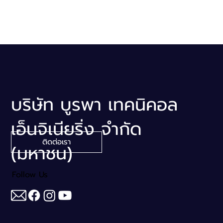
บริษัท บูรพา เทคนิคอล
เอ็นจิเนียริ่ง จำกัด
ติดต่อเรา
(มหาชน)
Follow Us