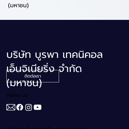
(มหาชน)
บริษัท บูรพา เทคนิคอล
เอ็นจิเนียริ่ง จำกัด
ติดต่อเรา
(มหาชน)
Follow Us