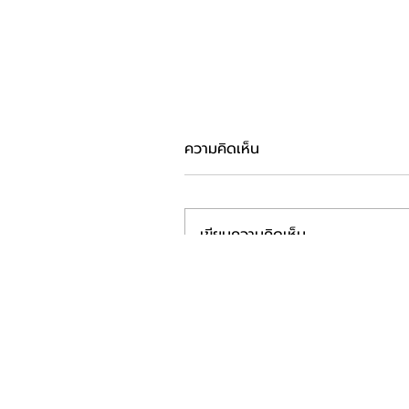
ความคิดเห็น
เขียนความคิดเห็น…
ETE ร่วมออกบูธงาน mai
FORUM 2026