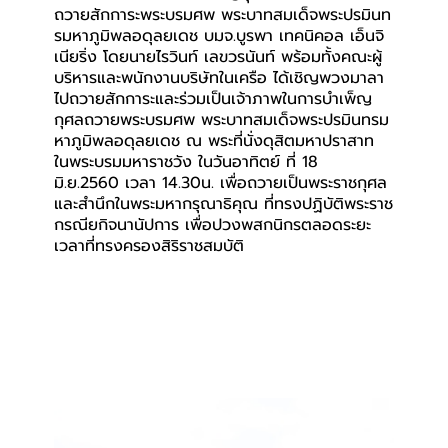
ถวายสักการะพระบรมศพ พระบาทสมเด็จพระปรมินท
รมหาภูมิพลอดุลยเดช บมจ.บูรพา เทคนิคอล เอ็นจิ
เนียริ่ง โดยนายไรวินท์ เลขวรนันท์ พร้อมทั้งคณะผู้
บริหารและพนักงานบริษัทในเครือ ได้เชิญพวงมาลา
ไปถวายสักการะและร่วมเป็นเจ้าภาพในการบำเพ็ญ
กุศลถวายพระบรมศพ พระบาทสมเด็จพระปรมินทรม
หาภูมิพลอดุลยเดช ณ พระที่นั่งดุสิตมหาปราสาท 
ในพระบรมมหาราชวัง ในวันอาทิตย์ ที่ 18 
มิ.ย.2560 เวลา 14.30น. เพื่อถวายเป็นพระราชกุศล 
และสำนึกในพระมหากรุณาธิคุณ ที่ทรงปฏิบัติพระราช
กรณียกิจนานัปการ เพื่อปวงพสกนิกรตลอดระยะ
เวลาที่ทรงครองสิริราชสมบัติ