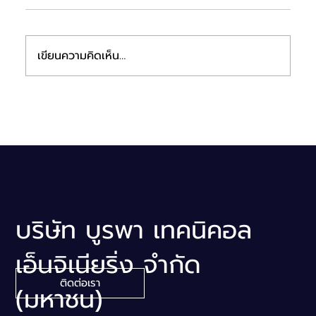
เขียนความคิดเห็น…
ETE ร่วมออกบูธงาน mai FORUM 2026
บริษัท บูรพา เทคนิคอล
เอ็นจิเนียริ่ง จำกัด
ติดต่อเรา
(มหาชน)