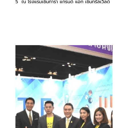
5  ณ โรงแรมเซ็นทารา แกรนด์ แอท เซ็นทรัลเวิลด์