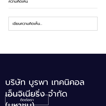
ความคิดเห็น
เขียนความคิดเห็น…
ETE ร่วมออกบูธงาน mai FORUM 2026
บริษัท บูรพา เทคนิคอล
เอ็นจิเนียริ่ง จำกัด
ติดต่อเรา
(มหาชน)