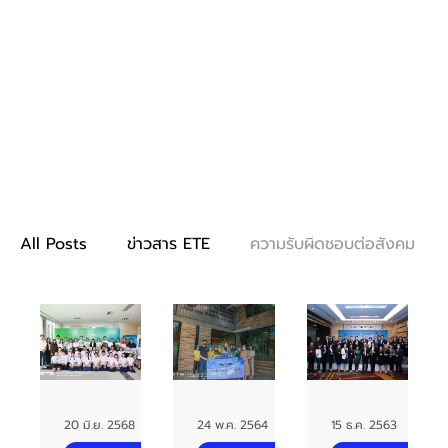
mai ครั้งที่ 10 ซึ่งจัดโดยสมาคมบริษ
จดทะเบียน เอ็ม เอ ไอ (maiA) ร่วมก
ตลาดหลักทรัพย์ เอ็ม เอ ไอ (mai) 
ใต้คอนเซ็ปต์ "Discovering The
Golden Opportunities เฟ้นหา
โอกาสทอง พลิกมุมมองการลงทุน" ท
บูธ 96 โดยได้รับความสนใจจากนัก
ลงทุนและผู้เข้าร่วมงานเข้าชมผลิตภั
และสอบถามบริการเป็นจำนวนมาก ซึ
งานดังกล่าวจัดขึ้น ณ โรงแรม เซ็น
All Posts
ข่าวสาร ETE
ความรับผิดชอบต่อสังคม
ราแกรนด์ แอท เซ็นทรัลเวิลด์
กรุงเทพฯ
20 มิ.ย. 2568
24 พ.ค. 2564
15 ธ.ค. 2563